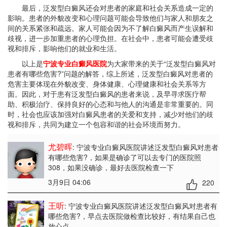
最后，泛发型白癜风还会对患者的家庭和社会关系造成一定的
影响。患者的外貌改变和心理问题可能会导致他们与家人和朋友之
间的关系紧张和疏远。家人可能会因为不了解白癜风而产生误解和
歧视，进一步加重患者的心理负担。在社会中，患者可能会遭受歧
视和排斥，影响他们的就业和生活。
以上是
宁波专业白癜风医院
为大家带来的关于“泛发型白癜风对
患者有哪些危害?”问题的解答，综上所述，泛发型白癜风对患者的
危害主要体现在外貌改变、身体健康、心理健康和社会关系等方
面。因此，对于患有泛发型白癜风的患者来说，及早寻求医疗帮
助、积极治疗、保持良好的心态和与他人的沟通是非常重要的。同
时，社会也应该加强对白癜风患者的关爱和支持，减少对他们的歧
视和排斥，共同为建立一个包容和谐的社会环境而努力。
尤碧晖
: 宁波专业白癜风医院讲述泛发型白癜风对患者
有哪些危害?
，如果是确诊了可以去专门的医院照
308，如果没确诊，最好去医院检查一下
3月9日 04:06
220
王听
: 宁波专业白癜风医院讲述泛发型白癜风对患者有
哪些危害?
，早点去医院做检查比较好，有结果自己也
放心点