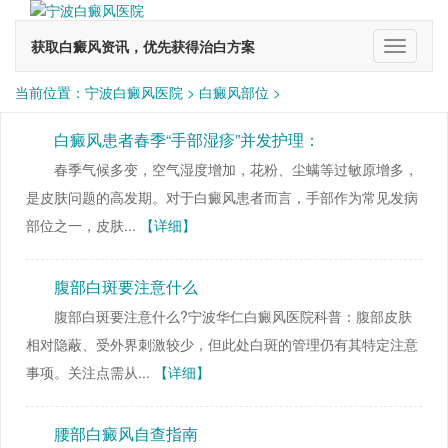
获取白癜风资讯，优先获得治白方案
切
换
导
当前位置：
宁波白癜风医院
>
白癜风部位
>
航
白癜风患者春季“手部湿疹”并发护理：
春季气候多变，空气湿度增加，花粉、尘螨等过敏原增多，
是皮肤问题的高发期。对于白癜风患者而言，手部作为常见发病
部位之一，皮肤...
【详细】
腹部白斑要注意什么
腹部白斑要注意什么?宁波华仁白癜风医院科普：腹部皮肤
相对隐蔽、受外界刺激较少，但此处白斑的管理仍有其特定注意
事项。关注点需从...
【详细】
腰部白癜风自查指南