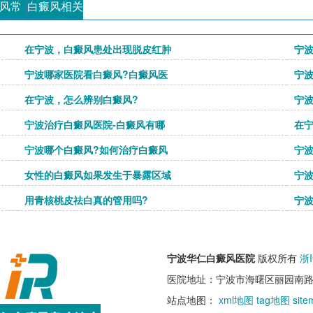
风常
白癜风相关
识
在宁波，白癜风患处出现脱皮红肿
宁
宁波哪家医院看白癜风?白癜风医
宁
在宁波，怎么辨别白癜风?
宁
宁波治疗白癜风医院-白癜风有哪
在
宁波哪个白癜风?如何治疗白癜风
宁
女性的白癜风如果发生于暴露区域
宁
用青核桃皮祛白真的管用吗?
宁
宁波华仁白癜风医院
版权所有
浙I
医院地址：宁波市海曙区丽园南路5
站点地图：
xml地图
tag地图
sit