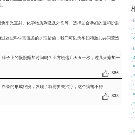
划。
·
免阳光直射、化学物质刺激及外伤等。选择适合孕妇的温和护肤
·
过这些科学而温柔的护理措施，我们可以为孕妇和胎儿共同营造
·
·
·
，脖子上的慢慢赠加时间吗？比方说这几天五十秒，过几天赠加一
·
386
·
·
，白斑的形成很慢，发现了就需要去治疗，这个病拖不得
·
833
·
·
·
·