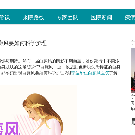
常识
来院路线
专家团队
医院新闻
疾
癜风要如何科学护理
憧憬与期待。然而，当白癜风的阴影不期而至，这份期待中不禁添
身肌肤的这场“意外”?白癜风，这一以皮肤色素脱失为特征的自身
。那孕妇出现白癜风要如何科学护理?跟
宁波华仁白癜风医院
了解
宁
专
病
·