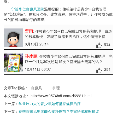
案。
宁波华仁白癜风医院
温馨提醒：住校治疗是青少年自我管理
的“实战演练”。在充分准备、建立流程、保持沟通中，让住校成为成
长的阶梯而非治疗的障碍。
曹雨
: 住校青少年如何自己完成日常用药和护理
，白斑
的形成很慢，发现了就需要去治疗，这个病拖不得
6月18日 23:14
832
孙凌鹏
: 住校青少年如何自己完成日常用药和护理
，光
疗一个月是30次还是15次？都按隔天照算的话？
12月11日 06:37
254
文章Tag标签：
白癜风
护理
本文链接地址：
http://www.0574bdf.com/zl/2221.html
上一篇：
学业压力大的青少年如何坚持规律治疗
下一篇：
春季白癜风患者能否接种疫苗？专家给出权衡建议