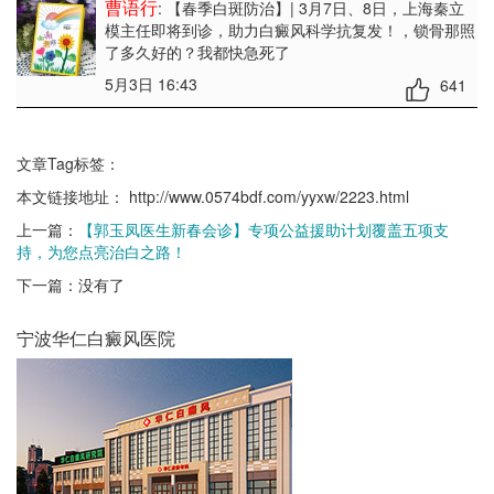
曹语行
: 【春季白斑防治】| 3月7日、8日，上海秦立
模主任即将到诊，助力白癜风科学抗复发！
，锁骨那照
了多久好的？我都快急死了
5月3日 16:43
641
文章Tag标签：
本文链接地址：
http://www.0574bdf.com/yyxw/2223.html
上一篇：
【郭玉凤医生新春会诊】专项公益援助计划覆盖五项支
持，为您点亮治白之路！
下一篇：没有了
宁波华仁白癜风医院