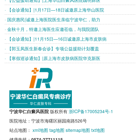
· 【公益援助通知】|上海华山白癜风医院魏明辉医
· 【会诊通知】|1月17日—18日诚邀原上海华山医院
· 国庆惠民|诚邀上海医院医生亲临宁波华仁，助力
· 金秋十月，特邀上海医生应邀莅临，与我院团队
· 【会诊通知】|11月15日—16日诚邀原上海市皮肤病
· 【郭玉凤医生新春会诊】专项公益援助计划覆盖
· 【寒假巡诊通知】|原上海市皮肤病医院华克新医
宁波华仁白癜风医院
版权所有
浙ICP备17005234号-1
医院地址：宁波市海曙区丽园南路526号
站点地图：
xml地图
tag地图
sitemap地图
txt地图
健康热线：
0574-27711115