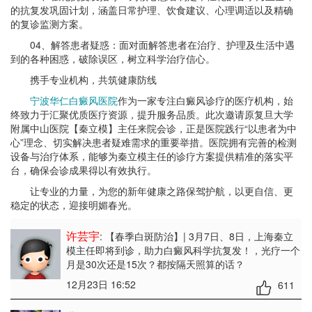
的抗复发巩固计划，涵盖日常护理、饮食建议、心理调适以及精确
的复诊监测方案。
04、解答患者疑惑：面对面解答患者在治疗、护理及生活中遇
到的各种困惑，破除误区，树立科学治疗信心。
携手专业机构，共筑健康防线
宁波华仁白癜风医院
作为一家专注白癜风诊疗的医疗机构，始
终致力于汇聚优质医疗资源，提升服务品质。此次邀请原复旦大学
附属中山医院【秦立模】主任来院会诊，正是医院践行“以患者为中
心”理念、切实解决患者疑难需求的重要举措。医院拥有完善的检测
设备与治疗体系，能够为秦立模主任的诊疗方案提供精准的落实平
台，确保会诊成果得以有效执行。
让专业的力量，为您的新年健康之路保驾护航，以更自信、更
稳定的状态，迎接明媚春光。
许芸宇
: 【春季白斑防治】| 3月7日、8日，上海秦立
模主任即将到诊，助力白癜风科学抗复发！
，光疗一个
月是30次还是15次？都按隔天照算的话？
12月23日 16:52
611