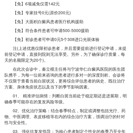
【免】6项减免仅需142元
【免】专家挂号0元(原价200元)
【免】大面积白癜风患者医疗机构援助
【免】符合条件患者可申请500-5000援助
【免】初诊患者可申请0元5个308进口光斑体验
注(上述优惠仅限初诊患者，并且需要提前进行登记申请，未提
前登记申请，直接到院则无法享受。另外，为了确保诊疗质量，每
天的名额限定为20个)。
在此次会诊中，秦立模主任将与宁波华仁白癜风医院的医生团
队携手，为每一位前来咨询的患者进行多对一的深度剖析。会诊将
不仅限于查看当前白斑状况，更将综合评估患者的病史、既往治疗
方案、身体免疫状态以及当下的季节影响因素。
01、 精准评估病情：判断白斑当前处于稳定期还是进展期，明
确春季可能存在的复发风险等级。
02、优化治疗策略：结合春季特点，制定或调整包括光疗、药
物、中医调理、表皮移植等在内的综合治疗方案，强调治疗的针对
性与安全性。
03、强化抗复发指导：为核心患者制定个性化的春季乃至全年