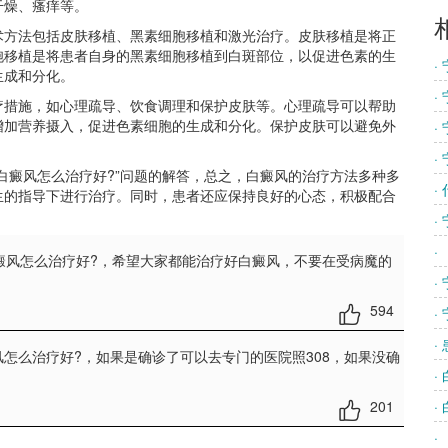
干燥、瘙痒等。
方法包括皮肤移植、黑素细胞移植和激光治疗。皮肤移植是将正
胞移植是将患者自身的黑素细胞移植到白斑部位，以促进色素的生
·
生成和分化。
·
措施，如心理疏导、饮食调理和保护皮肤等。心理疏导可以帮助
增加营养摄入，促进色素细胞的生成和分化。保护皮肤可以避免外
·
·
白癜风怎么治疗好?”问题的解答，总之，白癜风的治疗方法多种多
·
生的指导下进行治疗。同时，患者还应保持良好的心态，积极配合
·
·
癜风怎么治疗好?
，希望大家都能治疗好白癜风，不要在受病魔的
·
594
·
·
风怎么治疗好?
，如果是确诊了可以去专门的医院照308，如果没确
·
201
·
·