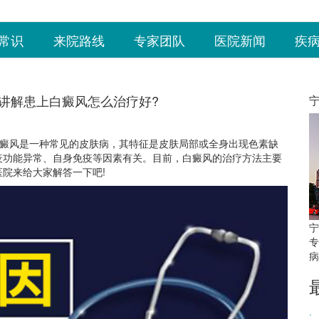
常识
来院路线
专家团队
医院新闻
疾
讲解患上白癜风怎么治疗好?
癜风是一种常见的皮肤病，其特征是皮肤局部或全身出现色素缺
疫功能异常、自身免疫等因素有关。目前，白癜风的治疗方法主要
院来给大家解答一下吧!
宁
专
病
·