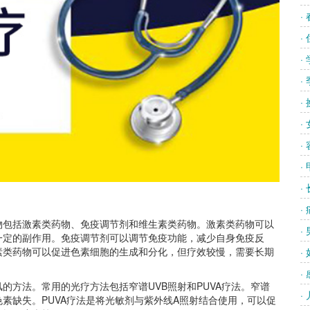
·
·
·
·
·
·
·
·
·
·
包括激素类药物、免疫调节剂和维生素类药物。激素类药物可以
·
一定的副作用。免疫调节剂可以调节免疫功能，减少自身免疫反
素类药物可以促进色素细胞的生成和分化，但疗效较慢，需要长期
·
·
方法。常用的光疗方法包括窄谱UVB照射和PUVA疗法。窄谱
·
素缺失。PUVA疗法是将光敏剂与紫外线A照射结合使用，可以促