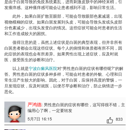
是由于白斑导致的免疫系统紊乱，进而刺激皮肤中的神经末梢，引
发瘙痒感。这种瘙痒感可能会让患者感到不适，影响日常生活。
此外，如果白斑扩散至眼部，可能会导致眼部色素减退，出现
视物模糊的症状。如果白斑发展到头皮，可能会导致头发或头皮部
分色素减少，出现头发变白的情况。这些症状可能会对患者的生活
和工作造成较大的困扰。
值得注意的是，虽然上述症状是白斑的典型表现，但并非所有
白斑患者都会出现这些症状。每个人的病情和体质都有所不同，因
此症状的表现也会有所差异。如果男性出现上述症状，应及时就
医，接受医生的诊断和治疗。
以上就是
宁波白癜风医院
对“男性患白斑的症状有哪些呢?”的解
答。男性患白斑的症状多种多样，可能会对患者的外貌、心理和日
常生活产生较大的影响。因此，对于白斑，应保持高度的警惕，一
旦发现症状，应及时就医，以便尽早诊断和治疗，防止病情进一步
恶化。
严鸿德
: 男性患白斑的症状有哪些
，这写得很不错，主
编用心了啊，一定要转发
5月7日 16:15
833