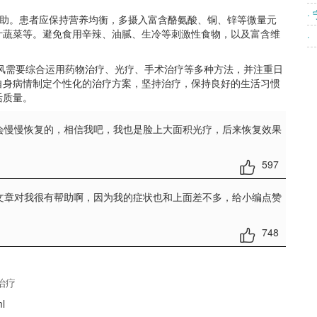
·
助。患者应保持营养均衡，多摄入富含酪氨酸、铜、锌等微量元
叶蔬菜等。避免食用辛辣、油腻、生冷等刺激性食物，以及富含维
·
癜风需要综合运用药物治疗、光疗、手术治疗等多种方法，并注重日
自身病情制定个性化的治疗方案，坚持治疗，保持良好的生活习惯
活质量。
会慢慢恢复的，相信我吧，我也是脸上大面积光疗，后来恢复效果
597
文章对我很有帮助啊，因为我的症状也和上面差不多，给小编点赞
748
治疗
ml