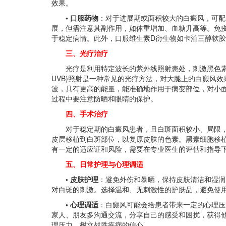
效果。
• 口服药物
：对于进展期或面积较大的白癜风，可配
展，但需注意其副作用，如体重增加、血糖升高等。免
于稳定病情。此外，口服维生素D衍生物如卡泊三醇软
三、光疗治疗
光疗是利用特定波长的紫外线照射患处，刺激黑色素细
UVB)照射是一种常见的光疗方法，对大腿上的白癜风效
波，具有更高的能量，能准确地作用于病变部位，对小
过程中要注意防晒和眼睛的保护。
四、手术治疗
对于稳定期的白癜风患者，且白斑面积较小、局限，
皮层移植到白斑部位，以复原皮肤的色素。黑素细胞移
有一定的适应证和风险，需要在专业医生的评估和指导
五、日常护理与心理调适
• 皮肤护理
：避免外伤和暴晒，保持皮肤清洁和湿润
对白斑的刺激。选择温和、无刺激性的护肤品，避免使
• 心理调适
：白癜风可能会给患者带来一定的心理压
家人、朋友多沟通交流，分享自己的感受和困扰，获得
理压力，树立战胜疾病的信心。