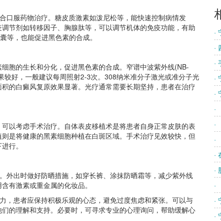
合口服药物治疗。糖皮质激素如泼尼松等，能快速控制病情发
疫调节剂如转移因子、胸腺肽等，可以调节机体的免疫功能，有助
·
胶囊等，也能促进黑色素的合成。
·
·
胞的生长和分化，促进黑色素的合成。窄谱中波紫外线(NB-
果较好，一般建议每周照射2-3次。308纳米准分子激光或准分子光
·
面积的白癜风复原效果显著。光疗通常需要长期坚持，患者在治疗
·
·
·
可以考虑手术治疗。自体表皮移植术是将患者自身正常皮肤的表
植则是将健康的黑素细胞种植在白斑区域。手术治疗见效较快，但
·
下进行。
·
·
。外出时做好防晒措施，如穿长裤、涂抹防晒霜等，减少紫外线
用含有激素或重金属的化妆品。
·
力，患者应保持积极乐观的心态，避免过度焦虑和紧张。可以与
·
他们的理解和支持。必要时，可寻求专业的心理询问，帮助缓解心
·