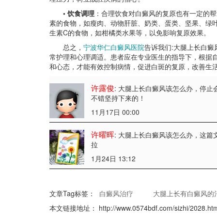
• 饮食调理
：合理饮食对白癜风的复原也有一定的帮
素的食物，如瘦肉、动物肝脏、奶类、蛋类、坚果、绿
生素C的食物，如柑橘类水果等，以免影响复原效果。
总之，
宁波华仁白癜风医院
告诉我们:大腿上长白
常护理和心理调适。患者应在专业医生的指导下，根据
和心态，才能有效控制病情，促进白斑的复原，改善生
许露俊
: 大腿上长白癜风该怎么办
，停止
不错坚持下来的！
11月17日 00:00
许曜晖
: 大腿上长白癜风该怎么办
，这篇
拉
1月24日 13:12
文章Tag标签：
白癜风治疗
大腿上长有白癜风的
本文链接地址：
http://www.0574bdf.com/sizhi/2028.ht