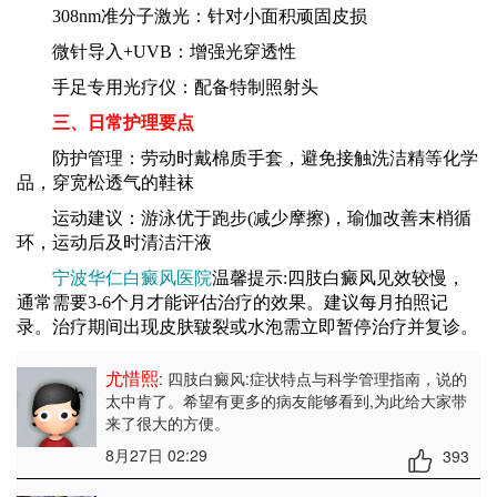
308nm准分子激光：针对小面积顽固皮损
微针导入+UVB：增强光穿透性
手足专用光疗仪：配备特制照射头
三、日常护理要点
防护管理：劳动时戴棉质手套，避免接触洗洁精等化学
品，穿宽松透气的鞋袜
运动建议：游泳优于跑步(减少摩擦)，瑜伽改善末梢循
环，运动后及时清洁汗液
宁波华仁白癜风医院
温馨提示:四肢白癜风见效较慢，
通常需要3-6个月才能评估治疗的效果。建议每月拍照记
录。治疗期间出现皮肤皲裂或水泡需立即暂停治疗并复诊。
尤惜熙
: 四肢白癜风:症状特点与科学管理指南
，说的
太中肯了。希望有更多的病友能够看到,为此给大家带
来了很大的方便。
8月27日 02:29
393