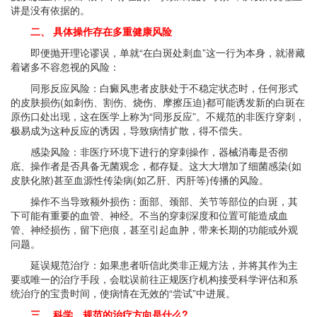
讲是没有依据的。
二、 具体操作存在多重健康风险
即便抛开理论谬误，单就“在白斑处刺血”这一行为本身，就潜藏
着诸多不容忽视的风险：
同形反应风险：白癜风患者皮肤处于不稳定状态时，任何形式
的皮肤损伤(如刺伤、割伤、烧伤、摩擦压迫)都可能诱发新的白斑在
原伤口处出现，这在医学上称为“同形反应”。不规范的非医疗穿刺，
极易成为这种反应的诱因，导致病情扩散，得不偿失。
感染风险：非医疗环境下进行的穿刺操作，器械消毒是否彻
底、操作者是否具备无菌观念，都存疑。这大大增加了细菌感染(如
皮肤化脓)甚至血源性传染病(如乙肝、丙肝等)传播的风险。
操作不当导致额外损伤：面部、颈部、关节等部位的白斑，其
下可能有重要的血管、神经。不当的穿刺深度和位置可能造成血
管、神经损伤，留下疤痕，甚至引起血肿，带来长期的功能或外观
问题。
延误规范治疗：如果患者听信此类非正规方法，并将其作为主
要或唯一的治疗手段，会耽误前往正规医疗机构接受科学评估和系
统治疗的宝贵时间，使病情在无效的“尝试”中进展。
三、 科学、规范的治疗方向是什么?