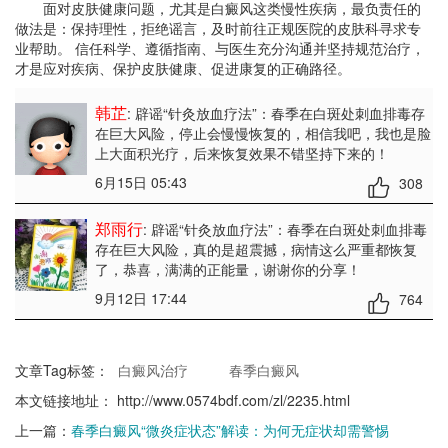
面对皮肤健康问题，尤其是白癜风这类慢性疾病，最负责任的
做法是：保持理性，拒绝谣言，及时前往正规医院的皮肤科寻求专
业帮助。​ 信任科学、遵循指南、与医生充分沟通并坚持规范治疗，
才是应对疾病、保护皮肤健康、促进康复的正确路径。
韩芷
: 辟谣“针灸放血疗法”：春季在白斑处刺血排毒存
在巨大风险
，停止会慢慢恢复的，相信我吧，我也是脸
上大面积光疗，后来恢复效果不错坚持下来的！
6月15日 05:43
308
郑雨行
: 辟谣“针灸放血疗法”：春季在白斑处刺血排毒
存在巨大风险
，真的是超震撼，病情这么严重都恢复
了，恭喜，满满的正能量，谢谢你的分享！
9月12日 17:44
764
文章Tag标签：
白癜风治疗
春季白癜风
本文链接地址：
http://www.0574bdf.com/zl/2235.html
上一篇：
春季白癜风“微炎症状态”解读：为何无症状却需警惕