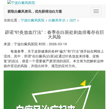
获取白癜风资讯，优先获得治白方案
切
换
当前位置：
宁波白癜风医院
>
白癜风常识
>
治疗
>
导
航
辟谣“针灸放血疗法”：春季在白斑处刺血排毒存在巨
大风险
来源：宁波白癜风医院 时间：2026-03-19
每逢春季，关于皮肤健康的各种“偏方”和“疗法”便开始在网络上
流传。其中，所谓“在白癜风(白斑)处通过针灸放血来排毒、促恢
复”的说法，便是一个需要被严肃澄清的误区。本文将为您解析这种
操作背后的风险，并指出科学、规范的应对方向。