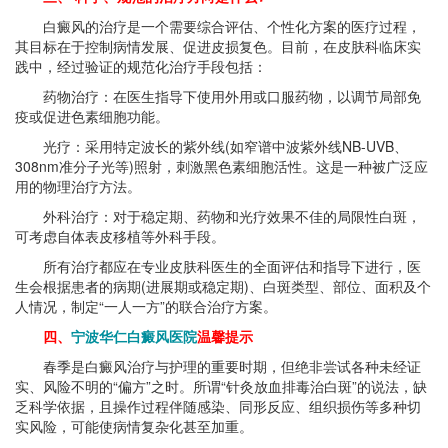
白癜风的治疗是一个需要综合评估、个性化方案的医疗过程，
其目标在于控制病情发展、促进皮损复色。目前，在皮肤科临床实
践中，经过验证的规范化治疗手段包括：
药物治疗：在医生指导下使用外用或口服药物，以调节局部免
疫或促进色素细胞功能。
光疗：采用特定波长的紫外线(如窄谱中波紫外线NB-UVB、
308nm准分子光等)照射，刺激黑色素细胞活性。这是一种被广泛应
用的物理治疗方法。
外科治疗：对于稳定期、药物和光疗效果不佳的局限性白斑，
可考虑自体表皮移植等外科手段。
所有治疗都应在专业皮肤科医生的全面评估和指导下进行，医
生会根据患者的病期(进展期或稳定期)、白斑类型、部位、面积及个
人情况，制定“一人一方”的联合治疗方案。
四、
宁波华仁白癜风医院
温馨提示
春季是白癜风治疗与护理的重要时期，但绝非尝试各种未经证
实、风险不明的“偏方”之时。所谓“针灸放血排毒治白斑”的说法，缺
乏科学依据，且操作过程伴随感染、同形反应、组织损伤等多种切
实风险，可能使病情复杂化甚至加重。