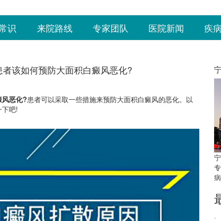
常识
来院路线
专家团队
医院新闻
疾
患者该如何预防大面积白癜风恶化?
风恶化?
患者可以采取一些措施来预防大面积白癜风的恶化。以
下吧!
宁
专
病
·