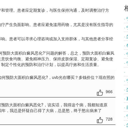
和管理。患者应定期复诊，与医生保持沟通，及时调整治疗方
·
疗产生负面影响。患者应避免滥用药物，尤其是没有医生指导的
·
·
响。患者可以寻求心理咨询或加入支持群体，与其他患者分享经
·
何预防大面积白癜风恶化?”问题的解答，总之，预防大面积白癜风
·
注意饮食均衡、避免精神压力、保持皮肤保湿、定期复诊、避免使
·
，制定个性化的预防和治疗计划，以提高疗效和生活质量。
·
如何预防大面积白癜风恶化?
，uvb光在哪买？多钱价位？现在照的
·
·
966
·
何预防大面积白癜风恶化?
，说实话，我得这个病，我都知道原
·
四年，我总是怀疑自己得了大病，总是愁，终于愁出病来了
·
728
·