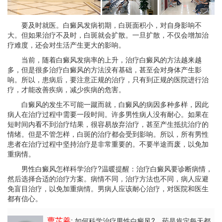
要及时就医。白癜风发病初期，白斑面积小，对自身影响不
大。但如果治疗不及时，白斑就会扩散。一旦扩散，不仅会增加治
疗难度，还会对生活产生更大的影响。
当前，随着白癜风发病率的上升，治疗白癜风的方法越来越
多，但是很多治疗白癜风的方法没有基础，甚至会对身体产生影
响。所以，患病后，要注意正规的治疗，只有到正规的医院进行治
疗，才能改善疾病，减少疾病的危害。
白癜风的发生不可能一蹴而就，白癜风的病因多种多样，因此
病人在治疗过程中需要一段时间。许多男性病人没有耐心。如果在
短时间内看不到治疗结果，很容易放弃治疗，甚至产生抵抗治疗的
情绪。但是不管怎样，白斑的治疗都会受到影响。所以，所有男性
患者在治疗过程中坚持治疗是非常重要的。不要半途而废，以免加
重病情。
男性白癜风怎样科学治疗?温暖提醒：治疗白癜风要诊断病情，
然后选择合适的治疗方案。病情不同，治疗方法也不同，病人应避
免盲目治疗，以免加重病情。男病人应该耐心治疗，对医院和医生
都有信心。
曹芷羲
: 如何科学治疗男性白癜风?
，药是肯定每天都