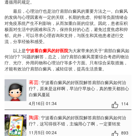
遵循用药规定。
最后，心理治疗也是治疗肩部白癜风的重要方法之一。白癜风
的发病与心理因素有一定的关联，长期的焦虑、抑郁等负面情绪会
对免疫系统产生不利影响，从而加重白斑的症状。因此，患者应积
极面对生活中的困难和压力，保持良好的心态，避免过度焦虑和抑
郁。此外，可以寻求心理咨询和支持，与医生和其他患者进行交
流，分享经验和感受。
以上是
宁波看白癜风的好医院
为大家带来的关于“肩部白癜风如
何治疗? ”问题的解答，总之，治疗肩部白癜风需要综合考虑药物治
疗、光疗、外用药物和心理治疗等多个方面。只有综合采取措施，
才能有效治疗肩部白癜风，减轻症状，提高生活质量。
蒋芸
: 宁波看白癜风的好医院解答肩部白癜风如何治
疗?
，原来是这样啊，早治疗早放心，真的整天都担心
白癜风蔓延
4月16日 01:34
114
陶露
: 宁波看白癜风的好医院解答肩部白癜风如何治
疗?
，这写得很不错，主编用心了啊，一定要转发
11月5日 00:24
893