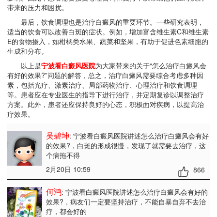
带来的压力和困扰。
最后，饮食调理也是治疗白癜风的重要环节。一些研究表明，
适当的饮食可以改善白斑的症状。例如，增加富含维生素C和维生素
E的食物摄入，如柑橘类水果、蔬菜和坚果，有助于促进色素细胞的
生成和分布。
以上是
宁波看白癜风医院
为大家带来的关于“怎么治疗白癜风会
有好的效果?”问题的解答，总之，治疗白癜风需要综合考虑多种因
素，包括光疗、激素治疗、局部药物治疗、心理治疗和饮食调理
等。患者应在专业医生的指导下进行治疗，并定期复诊以调整治疗
方案。此外，患者还应保持良好的心态，积极面对疾病，以提高治
疗效果。
吴碧坤
: 宁波看白癜风医院讲述怎么治疗白癜风会有好
的效果?
，白斑的形成很慢，发现了就需要去治疗，这
个病拖不得
2月20日 10:59
866
何鸿
: 宁波看白癜风医院讲述怎么治疗白癜风会有好的
效果?
，病友们一定要坚持治疗，不能自暴自弃不去治
疗，都会好的