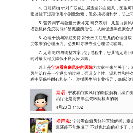
4. 口服药物 针对广泛或进展迅速的白癜风，医生
密监控下短期使用小剂量激素，但必须权衡利弊，防止
5. 营养调节与微量元素补充 研究表明，儿童白癜
增强机体免疫功能和酪氨酸酶活性，从而促进黑色素合
6. 心理干预与家庭支持 家长应关注患儿的心理健
变带来的心理压力。必要时寻求专业心理咨询辅导。
7. 定期随访与调整方案 治疗过程中，患儿需定期
同时最大程度降低不良反应风险。
以上是
宁波看白癜风好的医院
为大家带来的关于“儿
风的治疗是一个逐步的过程，强调安全性、温和性和持
程中要保持耐心和信心，遵循医生的专业指导，确保治
秦语
: 宁波看白癜风好的医院解析儿童白
治疗还是需要早点去医院检查的啊
4月23日 11:02
褚诗羲
: 宁波看白癜风好的医院解析儿童
道还能不能恢复了 不过也比白的好多了，