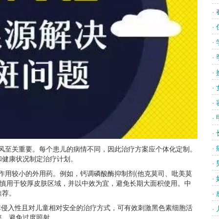
·
·
·
·
·
·
·
·
·
·
癜风至关重要。每个患儿的病情不同，因此治疗方案应个体化定制。
和健康状况制定治疗计划。
·
作用较小的外用药。例如，钙调磷酸酶抑制剂(他克莫司、吡美莫
·
谨慎用于较厚皮肤区域，并以中效为宜，避免长期大面积使用。中
推荐。
·
一种非侵入性且对儿童相对安全的治疗方式，可有效刺激黑色素细胞活
·
率，避免过度照射。