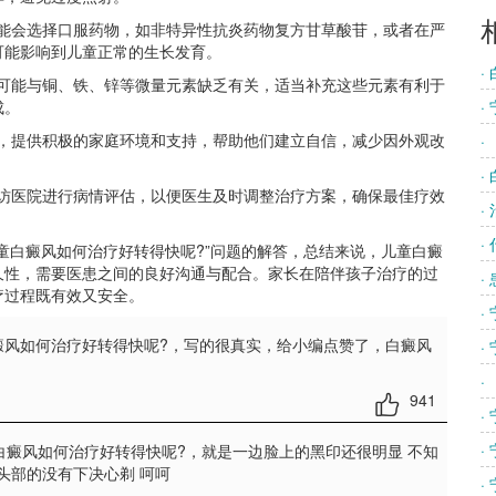
可能会选择口服药物，如非特异性抗炎药物复方甘草酸苷，或者在严
可能影响到儿童正常的生长发育。
·
风可能与铜、铁、锌等微量元素缺乏有关，适当补充这些元素有利于
成。
·
康，提供积极的家庭环境和支持，帮助他们建立自信，减少因外观改
·
·
回访医院进行病情评估，以便医生及时调整治疗方案，确保最佳疗效
·
·
童白癜风如何治疗好转得快呢?”问题的解答，总结来说，儿童白癜
久性，需要医患之间的良好沟通与配合。家长在陪伴孩子治疗的过
·
疗过程既有效又安全。
·
癜风如何治疗好转得快呢?
，写的很真实，给小编点赞了，白癜风
·
·
941
·
·
白癜风如何治疗好转得快呢?
，就是一边脸上的黑印还很明显 不知
头部的没有下决心剃 呵呵
·