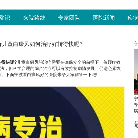
常识
来院路线
专家团队
医院新闻
疾
析儿童白癜风如何治疗好转得快呢?
得快呢?
儿童白癜风的治疗需要在确保安全的前提下，兼顾疗效
方法，但科学合理的综合治疗可以有效控制病情发展、促进色素恢
。下面宁波看白癜风好的医院来给大家解答一下吧!
宁
专
病
·