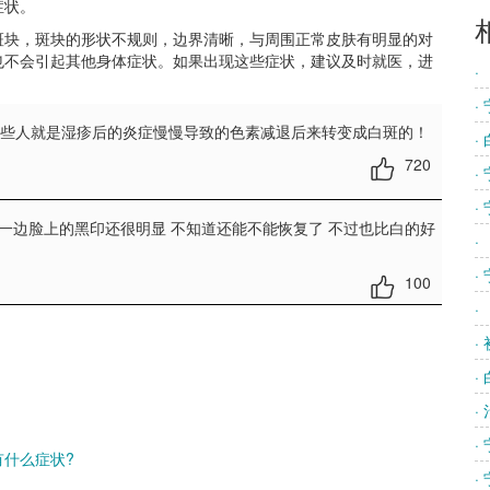
症状。
块，斑块的形状不规则，边界清晰，与周围正常皮肤有明显的对
也不会引起其他身体症状。如果出现这些症状，建议及时就医，进
·
·
有些人就是湿疹后的炎症慢慢导致的色素减退后来转变成白斑的！
·
720
·
·
一边脸上的黑印还很明显 不知道还能不能恢复了 不过也比白的好
·
·
100
·
·
·
·
·
什么症状?
·