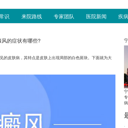
常识
来院路线
专家团队
医院新闻
疾
癜风的症状有哪些?
见的皮肤病，其特点是皮肤上出现局部的白色斑块。下面就为大
宁
专
病
·