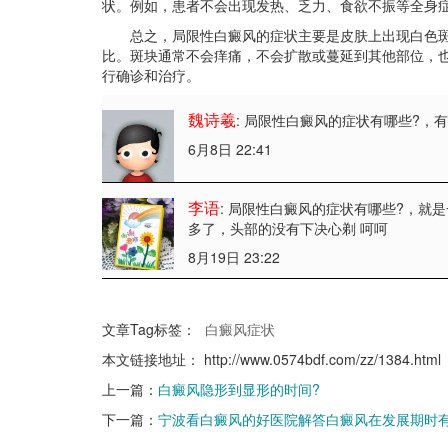
状。例如，患者不会出现发热、乏力、食欲不振等全身
总之，局限性白癜风的症状主要是皮肤上出现白色斑
比。斑块通常不会痒痛，不会扩散或蔓延到其他部位，
行确诊和治疗。
魏诗羲
: 局限性白癜风的症状有哪些?
，
6月8日 22:41
李语
: 局限性白癜风的症状有哪些?
，就是
多了，头部的没有下决心剃 呵呵
8月19日 23:22
文章Tag标签：
白癜风症状
本文链接地址：
http://www.0574bdf.com/zz/1384.html
上一篇：
白癜风隐形到显形的时间?
下一篇：
宁波看白癜风的好医院解答白癜风在发展期时有