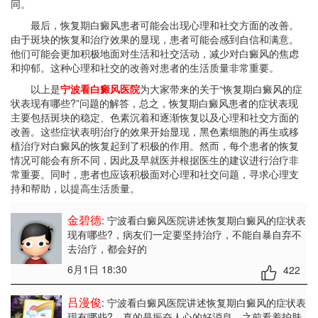
同。
最后，恢复期白癜风患者可能会出现心理和社交方面的改善。
由于斑块的恢复和治疗效果的显现，患者可能会感到自信和满意。
他们可能会更加积极地面对生活和社交活动，减少对白癜风的焦虑
和抑郁。这种心理和社交的改善对患者的生活质量非常重要。
以上是
宁波看白癜风医院
为大家带来的关于“恢复期白癜风的症
状表现有哪些?”问题的解答，总之，恢复期白癜风患者的症状表现
主要包括斑块的稳定、色素沉着和逐渐恢复以及心理和社交方面的
改善。这些症状表明治疗的效果开始显现，黑色素细胞的再生或移
植治疗对白癜风的恢复起到了积极的作用。然而，每个患者的恢复
情况可能会有所不同，因此及早就医并根据医生的建议进行治疗非
常重要。同时，患者也应该积极面对心理和社交问题，寻求心理支
持和帮助，以提高生活质量。
金碧德
: 宁波看白癜风医院讲述恢复期白癜风的症状表
现有哪些?
，病友们一定要坚持治疗，不能自暴自弃不
去治疗，都会好的
6月1日 18:30
422
吕漫俊
: 宁波看白癜风医院讲述恢复期白癜风的症状表
现有哪些?
，真的是振奋人心的好消息，之前看着护肤