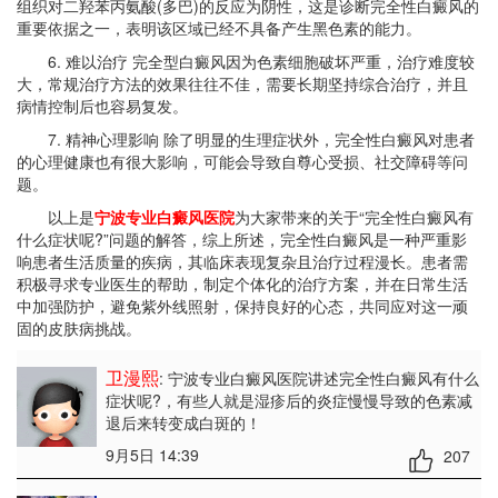
组织对二羟苯丙氨酸(多巴)的反应为阴性，这是诊断完全性白癜风的
重要依据之一，表明该区域已经不具备产生黑色素的能力。
6. 难以治疗 完全型白癜风因为色素细胞破坏严重，治疗难度较
大，常规治疗方法的效果往往不佳，需要长期坚持综合治疗，并且
病情控制后也容易复发。
7. 精神心理影响 除了明显的生理症状外，完全性白癜风对患者
的心理健康也有很大影响，可能会导致自尊心受损、社交障碍等问
题。
以上是
宁波专业白癜风医院
为大家带来的关于“完全性白癜风有
什么症状呢?”问题的解答，综上所述，完全性白癜风是一种严重影
响患者生活质量的疾病，其临床表现复杂且治疗过程漫长。患者需
积极寻求专业医生的帮助，制定个体化的治疗方案，并在日常生活
中加强防护，避免紫外线照射，保持良好的心态，共同应对这一顽
固的皮肤病挑战。
卫漫熙
: 宁波专业白癜风医院讲述完全性白癜风有什么
症状呢?
，有些人就是湿疹后的炎症慢慢导致的色素减
退后来转变成白斑的！
9月5日 14:39
207