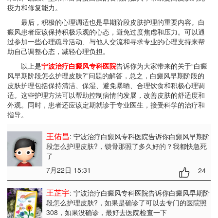
疫力和修复能力。
最后，积极的心理调适也是早期阶段皮肤护理的重要内容。白
癜风患者应该保持积极乐观的心态，避免过度焦虑和压力。可以通
过参加一些心理疏导活动、与他人交流和寻求专业的心理支持来帮
助自己调整心态，减轻心理负担。
以上是
宁波治疗白癜风专科医院
告诉你为大家带来的关于“白癜
风早期阶段怎么护理皮肤?”问题的解答，总之，白癜风早期阶段的
皮肤护理包括保持清洁、保湿、避免暴晒、合理饮食和积极心理调
适。这些护理方法可以帮助控制病情的发展，改善皮肤的舒适度和
外观。同时，患者还应该定期就诊于专业医生，接受科学的治疗和
指导。
王佑昌
: 宁波治疗白癜风专科医院告诉你白癜风早期阶
段怎么护理皮肤?
，锁骨那照了多久好的？我都快急死
了
7月22日 15:31
24
王芷宇
: 宁波治疗白癜风专科医院告诉你白癜风早期阶
段怎么护理皮肤?
，如果是确诊了可以去专门的医院照
308，如果没确诊，最好去医院检查一下