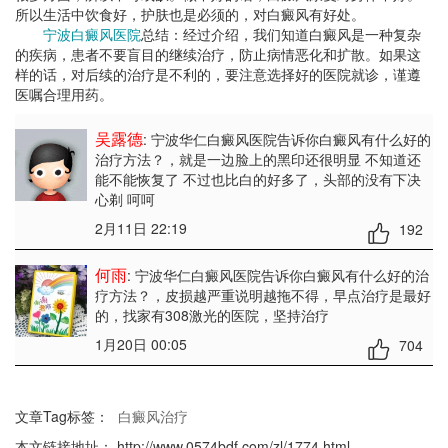
所以生活中饮食好，护肤也是必须的，对白癜风有好处。
宁波白癜风医院
总结：经过介绍，我们知道白癜风是一种复杂
的疾病，患者不要盲目的继续治疗，防止病情恶化和扩散。如果这
样的话，对后续的治疗是不利的，要注意选择好的医院就诊，谨遵
医嘱合理用药。
吴露德
: 宁波华仁白癜风医院告诉你白癜风有什么好的
治疗方法？
，就是一边脸上的黑印还很明显 不知道还
能不能恢复了 不过也比白的好多了，头部的没有下决
心剃 呵呵
2月11日 22:19
192
何雨
: 宁波华仁白癜风医院告诉你白癜风有什么好的治
疗方法？
，皮损越严重说明越拖不得，早点治疗是最好
的，找家有308激光的医院，坚持治疗
1月20日 00:05
704
文章Tag标签：
白癜风治疗
本文链接地址：
http://www.0574bdf.com/zl/1774.html