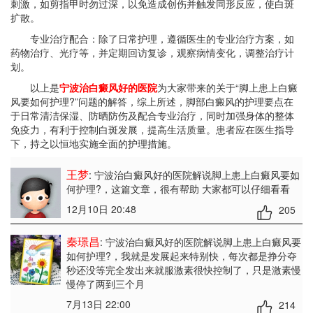
刺激，如剪指甲时勿过深，以免造成创伤并触发同形反应，使白斑
扩散。
专业治疗配合：除了日常护理，遵循医生的专业治疗方案，如
药物治疗、光疗等，并定期回访复诊，观察病情变化，调整治疗计
划。
以上是
宁波治白癜风好的医院
为大家带来的关于“脚上患上白癜
风要如何护理?”问题的解答，综上所述，脚部白癜风的护理要点在
于日常清洁保湿、防晒防伤及配合专业治疗，同时加强身体的整体
免疫力，有利于控制白斑发展，提高生活质量。患者应在医生指导
下，持之以恒地实施全面的护理措施。
王梦
: 宁波治白癜风好的医院解说脚上患上白癜风要如
何护理?
，这篇文章，很有帮助 大家都可以仔细看看
12月10日 20:48
205
秦璟昌
: 宁波治白癜风好的医院解说脚上患上白癜风要
如何护理?
，我就是发展起来特别快，每次都是挣分夺
秒还没等完全发出来就服激素很快控制了，只是激素慢
慢停了两到三个月
7月13日 22:00
214