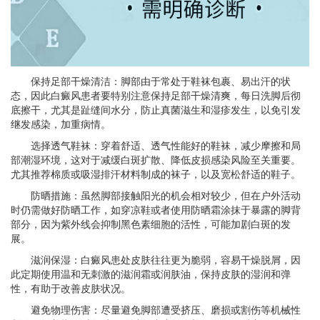
保持足部干燥清洁：脚部由于常处于鞋袜包裹、易出汗的状
态，因此白癜风患者要特别注意保持足部干燥清爽，每日洗脚后彻
底擦干，尤其是趾缝间水分，防止真菌滋生和湿疹发生，以免引发
继发感染，加重病情。
选择透气鞋袜：穿着舒适、透气性能好的鞋袜，减少摩擦和局
部潮湿环境，这对于减缓白斑扩散、降低皮损感染风险至关重要。
尤其推荐棉质或吸湿排汗材料制成的袜子，以及宽松舒适的鞋子。
防晒措施：虽然脚部接触阳光的机会相对较少，但在户外活动
时仍需做好防晒工作，如穿凉鞋或者使用防晒霜涂抹于暴露的脚背
部分，因为紫外线会抑制黑色素细胞的活性，可能加剧白斑的发
展。
滋润保湿：白癜风患处皮肤往往更为脆弱，容易干燥脱屑，因
此定期使用温和无刺激的滋润霜或润肤油，保持皮肤的湿润和弹
性，有助于改善皮肤状况。
避免物理伤害：尽量避免脚部遭受挤压、磨损或割伤等机械性