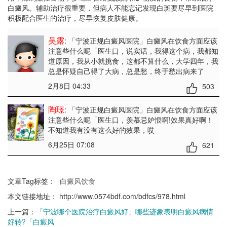
白癜风。辅助治疗很重要，但病人不能忘记发现白斑要尽早到医院
积极配合医生的治疗，尽早恢复皮肤健康。
吴露
: 「宁波正规白癜风医院」白癜风在饮食方面应该
注意些什么呢「医生口
，说实话，我得这个病，我都知
道原因，我从小就挑食，这都不算什么，大学四年，我
总是怀疑自己得了大病，总是愁，终于愁出病来了
2月8日 04:33
503
陶璟
: 「宁波正规白癜风医院」白癜风在饮食方面应该
注意些什么呢「医生口
，羡慕忌妒恨啊!效果真好啊！
不知道我有没有这么好的效果，哎
6月25日 07:08
621
文章Tag标签：
白癜风饮食
本文链接地址：
http://www.0574bdf.com/bdfcs/978.html
上一篇：
「宁波哪个医院治疗白癜风好」哪些迹象表明白癜风病情
好转?「白癜风