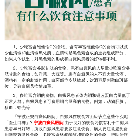
1、少吃富含维他命C的食物。含有丰富维他命C的食物可以减
少血清铜和血清铜氧化酶，血清铜是黑色素合成的重要组成部分，
如果人体缺乏，对黑色素的形成和白癜风患者的好转都不利。
2、少吃富含谷胱甘肽的食物。患有白癜风的人尽量少吃富含谷
胱甘肽的食物，如洋葱、大蒜等。患有白癜风的人不宜大量饮酒，
酒精有一定的刺激作用，白斑部位皮肤敏感，饮酒容易刺激白斑部
位，导致白癜风病情加重。
3、多吃富含铜的食物。白癜风患者体内铜和铜蓝蛋白含量低于
正常人群，白癜风患者可食用铜含量高的食物。例如：动物肝脏，
猪血，蛤壳等。
「宁波正规白癜风医院」白癜风在饮食方面应该注意些什么呢
「医生口碑」?
宁波白癜风医院
由于良好的饮食习惯有利于白癜风
患者早日好转，所以白癜风患者要多注意饮食。病人要注意避免食
用辛辣刺激性食物，多吃富含络氨酸酶和矿物质的食物，帮助治疗