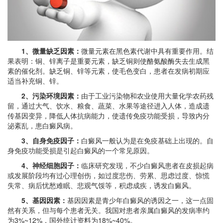
1、微量缺乏因素：
微量元素在黑色素代谢中具有重要作用。结
果表明：铜、锌离子是重要元素，缺乏铜则使酪氨酸酶失去生成黑
素的催化剂。缺乏铜、锌等元素，使毛色变白，患者在发病初期应
适当补充铜、锌。
2、污染环境因素：
由于工业污染物和农业使用大量化学农药残
留，通过大气、饮水、粮食、蔬菜、水果等途径进入人体，造成遗
传基因变异，降低人体抗病能力，使遗传免疫功能受损，导致内分
泌紊乱，患白癜风病。
3、自身免疫因子：
白癜风一般认为是在免疫基础上出现的。自
身免疫功能受损是引起白癜风的一个常见原因。
4、神经细胞因子：
临床研究发现，不少白癜风患者在皮损起病
或发展阶段均有过心理创伤，如过度悲伤、劳累、思虑过度、惊慌
失常、病后忧愁难眠、悲观气馁等，积虑成疾，诱发白癜风。
5、基因因素：
基因因素是青少年白癜风的诱因之一，这一点固
然有关系，但与每个患者无关。我国对患者亲属白癜风的发病率约
为3%~12%，国外统计资料为18%~40%。