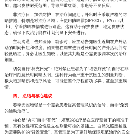
加，超出皮肤耐受范围，导致严重红斑、水疱等不良反应。
非治疗日，加强防护：在治疗间隔期，外出时应采取严格的防
晒措施。特别是对治疗区域，应使用防晒霜(SPF30+， PA+++以
上)、穿着防晒衣物或进行遮盖。这有助于保护皮肤，稳定皮肤状
态，确保下次治疗能在计划剂量下安全进行。
主动沟通，告知医师：就诊时，应主动告知医生近期在户外活
动的时间长短和强度。如果曾在周末进行过长时间的户外活动并有
轻微晒红，务必让医生知晓，以便其判断是否需要微调本次的治疗
剂量。
切勿自行“补充日光”：绝对禁止患者为了“增强疗效”而自行在非
治疗日刻意长时间晒太阳。这种行为会严重干扰医生的剂量判断，
极大增加晒伤和治疗风险，可能使整个疗程前功尽弃，甚至加重病
情。
四、 总结与核心建议
春季光照增强是一个需要患者提高管理意识的信号，而非“免费
的辅助治疗”。
核心是“协同”而非“替代”：规范的光疗是在医疗监督下的精准干
预，其有效性和安全性建立在剂量可控的基础上。自然光照应被视
为需要防护的“背景变量”，其管理是为了更好地保障规范治疗的安全