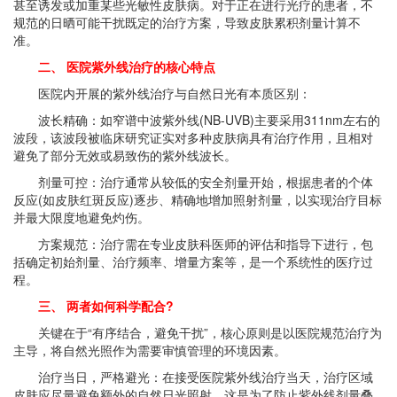
甚至诱发或加重某些光敏性皮肤病。对于正在进行光疗的患者，不
规范的日晒可能干扰既定的治疗方案，导致皮肤累积剂量计算不
准。
二、 医院紫外线治疗的核心特点
医院内开展的紫外线治疗与自然日光有本质区别：
波长精确：如窄谱中波紫外线(NB-UVB)主要采用311nm左右的
波段，该波段被临床研究证实对多种皮肤病具有治疗作用，且相对
避免了部分无效或易致伤的紫外线波长。
剂量可控：治疗通常从较低的安全剂量开始，根据患者的个体
反应(如皮肤红斑反应)逐步、精确地增加照射剂量，以实现治疗目标
并最大限度地避免灼伤。
方案规范：治疗需在专业皮肤科医师的评估和指导下进行，包
括确定初始剂量、治疗频率、增量方案等，是一个系统性的医疗过
程。
三、 两者如何科学配合?
关键在于“有序结合，避免干扰”，核心原则是以医院规范治疗为
主导，将自然光照作为需要审慎管理的环境因素。
治疗当日，严格避光：在接受医院紫外线治疗当天，治疗区域
皮肤应尽量避免额外的自然日光照射。这是为了防止紫外线剂量叠