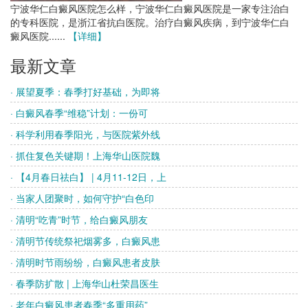
宁波华仁白癜风医院怎么样，宁波华仁白癜风医院是一家专注治白
的专科医院，是浙江省抗白医院。治疗白癜风疾病，到宁波华仁白
癜风医院......
【详细】
最新文章
· 展望夏季：春季打好基础，为即将
· 白癜风春季“维稳”计划：一份可
· 科学利用春季阳光，与医院紫外线
· 抓住复色关键期！上海华山医院魏
· 【4月春日祛白】 | 4月11-12日，上
· 当家人团聚时，如何守护“白色印
· 清明“吃青”时节，给白癜风朋友
· 清明节传统祭祀烟雾多，白癜风患
· 清明时节雨纷纷，白癜风患者皮肤
· 春季防扩散 | 上海华山杜荣昌医生
· 老年白癜风患者春季“多重用药”