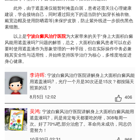
此外，由于遮盖液仅能暂时掩盖白斑，患者还需关注心理健康
建设，学会接纳自己，同时通过阳光下的适当防护(如穿长袖衣物、
戴宽边帽及使用防晒霜等)来保护皮肤，防止紫外线进一步损伤黑色
素细胞。
以上是
宁波白癜风治疗医院
为大家带来的关于“身上大面积白癜
风能用遮盖液吗?”问题的解答，总之，大面积白癜风患者可以在必
要时使用遮盖液作为形象管理的一种手段，但在实际操作中务必兼
顾其安全性与适用性，并始终坚持医学治疗为核心，多维度地促进
身心健康。
李诗晖
: 宁波白癜风治疗医院讲解身上大面积白癜风能
用遮盖液吗?
，光疗一个月是30次还是15次？都按隔天
照算的话？
8月5日 12:02
406
吴鸿
: 宁波白癜风治疗医院讲解身上大面积白癜风能用
遮盖液吗?
，药是肯定每天都要吃的呀，308每周一
次。好了70%吧,部分治愈了。革命尚未成功，同志仍
需努力！
10月20日 02:31
966