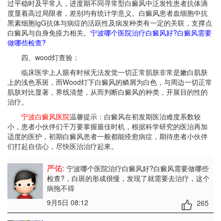
过平稳时及平常人，进度期不同寻常型白癜风中泛发性患者抗体滴
度显着高过局限者，差别均有统计学意义。白癜风患者血细胞中抗
黑素细胞IgG抗体与病症的活跃性及病发种类有一定的关联，支撑点
白癜风与自身免疫力相关。
宁波哪个医院治疗白癜风好?白癜风需要
做哪些检查?
四、wood灯查验：
临床医学上人眼有时候无法发觉一切正常肌肤非常是嫩白肌肤
上的浅色系斑，而Wood灯下白癜风的鳞屑为白色，与周边一切正常
肌肤对比显著，界线清楚，从而判断白癜风的种类，开展目的性的
治疗。
宁波白癜风医院
温馨提示：白癜风在初发期医治难度系数较
小，患者小伙伴们干万要掌握最佳时机，根据科学研究的医治再加
适度的医护，初期白癜风患者一般都能痊愈病症，期待患者小伙伴
们打起自信心，尽快医治治疗起來。
严佑
: 宁波哪个医院治疗白癜风好?白癜风需要做哪些
检查?
，白斑的形成很慢，发现了就需要去治疗，这个
病拖不得
9月5日 08:12
265