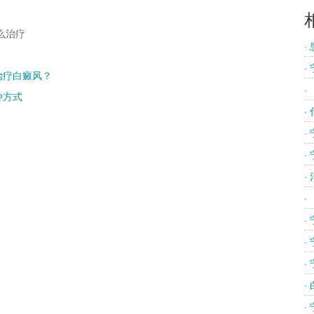
么治疗
·
·
治疗白癜风？
·
种方式
·
·
·
·
·
·
·
·
·
·