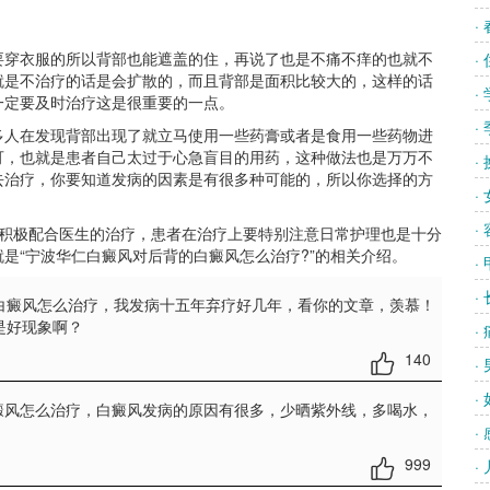
·
穿衣服的所以背部也能遮盖的住，再说了也是不痛不痒的也就不
·
就是不治疗的话是会扩散的，而且背部是面积比较大的，这样的话
·
一定要及时治疗这是很重要的一点。
·
人在发现背部出现了就立马使用一些药膏或者是食用一些药物进
可，也就是患者自己太过于心急盲目的用药，这种做法也是万万不
·
去治疗，你要知道发病的因素是有很多种可能的，所以你选择的方
·
·
积极配合医生的治疗，患者在治疗上要特别注意日常护理也是十分
是“宁波华仁白癜风对后背的白癜风怎么治疗?”的相关介绍。
·
·
白癜风怎么治疗
，我发病十五年弃疗好几年，看你的文章，羡慕！
是好现象啊？
·
140
·
·
癜风怎么治疗
，白癜风发病的原因有很多，少晒紫外线，多喝水，
·
999
·