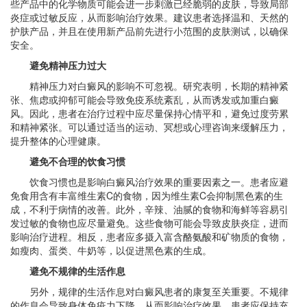
些产品中的化学物质可能会进一步刺激已经脆弱的皮肤，导致局部
炎症或过敏反应，从而影响治疗效果。建议患者选择温和、天然的
护肤产品，并且在使用新产品前先进行小范围的皮肤测试，以确保
安全。
避免精神压力过大
精神压力对白癜风的影响不可忽视。研究表明，长期的精神紧
张、焦虑或抑郁可能会导致免疫系统紊乱，从而诱发或加重白癜
风。因此，患者在治疗过程中应尽量保持心情平和，避免过度劳累
和精神紧张。可以通过适当的运动、冥想或心理咨询来缓解压力，
提升整体的心理健康。
避免不合理的饮食习惯
饮食习惯也是影响白癜风治疗效果的重要因素之一。患者应避
免食用含有丰富维生素C的食物，因为维生素C会抑制黑色素的生
成，不利于病情的改善。此外，辛辣、油腻的食物和海鲜等容易引
发过敏的食物也应尽量避免。这些食物可能会导致皮肤炎症，进而
影响治疗进程。相反，患者应多摄入富含酪氨酸和矿物质的食物，
如瘦肉、蛋类、牛奶等，以促进黑色素的生成。
避免不规律的生活作息
另外，规律的生活作息对白癜风患者的康复至关重要。不规律
的作息会导致身体免疫力下降，从而影响治疗效果。患者应保持充