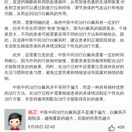
灶，促进药物吸收和局部血液循环，从而加速色素的生成和恢复;针
灸和艾灸则可以通过刺激穴位和经络，调节身体的气血运行和免疫
功能，从而起到治疗白癜风的作用。
然而，需要明确的是，虽然中医中药治疗白癜风有一定的疗
效，但并不存在所谓的“有效”的偏方。因为白癜风的病因复杂、个体
差异大，不同的患者可能需要采用不同的治疗方法和药物组合。因
此，在选择中医中药治疗白癜风时，建议患者到正规医院就诊，由
专业医生根据患者的具体情况制定个性化的治疗方案。
此外，还需要注意的是，中医中药治疗白癜风需要一定的时间
和耐心。因为中药的疗效相对较慢，需要患者坚持服用和配合治疗
才能取得良好的效果。同时，在治疗过程中还需要注意保持良好的
生活习惯和饮食习惯，避免过度劳累和情绪波动等因素对病情的影
响。
中医中药治疗白癜风并不等同于偏方，而是一种具有独特优势
的治疗方法。在治疗过程中需要根据患者的具体情况制定个性化的
治疗方案，并坚持服用和配合治疗才能取得良好的效果。
杨芷
: 中医中药治疗白癜风是不是属于偏方
，白癜风不
能耽误，越拖蔓延的越大，后面的伤害也越大
5月26日 22:42
426