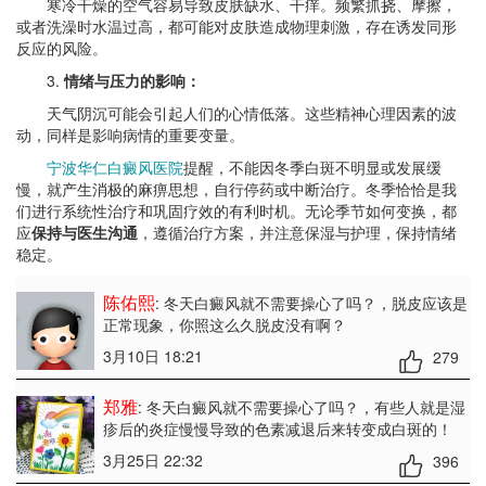
寒冷干燥的空气容易导致皮肤缺水、干痒。频繁抓挠、摩擦，
或者洗澡时水温过高，都可能对皮肤造成物理刺激，存在诱发同形
反应的风险。
3.
情绪与压力的影响：
天气阴沉可能会引起人们的心情低落。这些精神心理因素的波
动，同样是影响病情的重要变量。
宁波华仁白癜风医院
提醒，不能因冬季白斑不明显或发展缓
慢，就产生消极的麻痹思想，自行停药或中断治疗。冬季恰恰是我
们进行系统性治疗和巩固疗效的有利时机。无论季节如何变换，都
应
保持与医生沟通
，遵循治疗方案，并注意保湿与护理，保持情绪
稳定。
陈佑熙
: 冬天白癜风就不需要操心了吗？
，脱皮应该是
正常现象，你照这么久脱皮没有啊？
3月10日 18:21
279
郑雅
: 冬天白癜风就不需要操心了吗？
，有些人就是湿
疹后的炎症慢慢导致的色素减退后来转变成白斑的！
3月25日 22:32
396