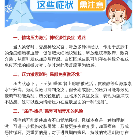
一、情绪压力激活“神经源性炎症”通路
当人紧张时，交感神经兴奋，释放多种神经肽，作用于皮肤中
的免疫细胞和血管，促使肥大细胞脱颗粒，释放组胺等致痒、致炎
介质，从而引发或加剧瘙痒感。白斑区域皮肤可能存在神经分布或
免疫环境的细微改变，使其对此类反应更为敏感。
二、压力激素影响“局部免疫微环境”
压力状态下，下丘脑-垂体-肾上腺轴被激活，皮质醇等应激激素
水平升高。短期应激可抑制免疫，但长期或慢性的压力可能导致免
疫调节功能紊乱，诱发轻度的、亚临床的炎症反应，表现为瘙痒或
不适感。这可以视为情绪压力在皮肤层面的一种“投射”。
三、“瘙痒-搔抓”循环可能带来的风险
瘙痒感可能促使患者不自觉地搔抓。搔抓本身是一种物理刺
激，可进一步损伤皮肤屏障，释放更多炎症介质，加重瘙痒，形成
恶性循环。更重要的是，对于进展期白癜风，持续的物理刺激存在