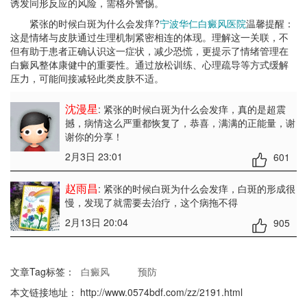
诱发同形反应的风险，需格外警惕。
紧张的时候白斑为什么会发痒?
宁波华仁白癜风医院
温馨提醒：
这是情绪与皮肤通过生理机制紧密相连的体现。理解这一关联，不
但有助于患者正确认识这一症状，减少恐慌，更提示了情绪管理在
白癜风整体康健中的重要性。通过放松训练、心理疏导等方式缓解
压力，可能间接减轻此类皮肤不适。
沈漫星
: 紧张的时候白斑为什么会发痒
，真的是超震
撼，病情这么严重都恢复了，恭喜，满满的正能量，谢
谢你的分享！
2月3日 23:01
601
赵雨昌
: 紧张的时候白斑为什么会发痒
，白斑的形成很
慢，发现了就需要去治疗，这个病拖不得
2月13日 20:04
905
文章Tag标签：
白癜风
预防
本文链接地址：
http://www.0574bdf.com/zz/2191.html