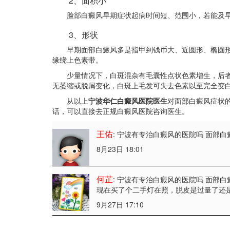
2、面积小
脸部白癜风早期症状起病时间短、范围小，若能及早
3、形状
早期面部白癜风多是指甲到钱币大、近圆形、椭圆形或
缘绕上色素带。
少量情况下，白斑混杂有毛囊性点状色素增生，后者
无萎缩或脱屑变化，白斑上毛发可失去色素以至完全变
从以上
宁波华仁白癜风医院医生
对面部白癜风症状
话，可以直接去正规白癜风医院咨询医生。
王佑
: 宁波有专治白癜风的医院吗 面部
8月23日 18:01
何芷
: 宁波有专治白癜风的医院吗 面部
现在买了个二手灯在照，脱皮是过量了还
9月27日 17:10