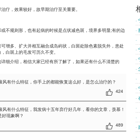
治疗，效果较好，故早期治疗至关重要。
·
不规则形，也有起病的时候是点状减色斑，境界多明显;有的边
·
·
可增多、扩大并相互融合成岛屿状，白斑处除色素脱失外，患处
·
白，白斑上的毛发可历久不变。
·
的详细介绍，相信大家已经有所了解了，如果还有什么不清楚的
·
·
白癜风有什么特征
，你手上的都能恢复这么好，是怎么治疗的？
·
424
·
·
白癜风有什么特征
，我发病十五年弃疗好几年，看你的文章，羡慕！
是好现象啊？
·
489
·
·