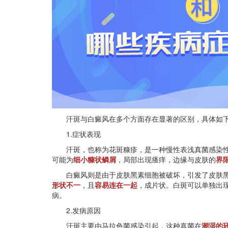
汗斑与白癜风在多个方面存在显著的区别，具体如
1.症状表现
汗斑，也称为花斑糠疹，是一种慢性表浅真菌感染性
可能为
细小糠状鳞屑
，局部出现瘙痒，边缘与皮肤的
界
白癜风则是由于皮肤黑素细胞被破坏，引发了皮肤黑
形状不一
，且
容易连在一起
，成片状。白斑可以单独出
病。
2.发病原因
汗斑主要由马拉色菌感染引起，这种真菌在
潮湿的