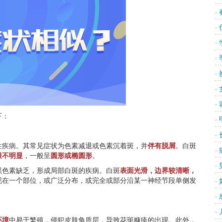
·
·
·
·
·
·
·
下：
·
·
疾病。其常见症状为色素减退或色素沉着斑，并
伴有脱屑
。白斑
·
限不明显
，一般呈
圆形或椭圆形
。
·
色素缺乏，形成局部白斑的疾病。白斑
表面光滑，边界较清晰，
现在一个部位，或广泛分布，或完全或部分沿某一神经节段单侧发
·
·
·
环境
中易于繁殖，侵犯皮肤角质层，导致花斑糠疹的出现。此外，