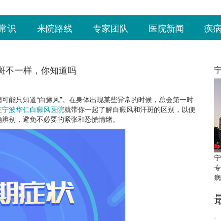
常识
来院路线
专家团队
医院新闻
疾
斑不一样，你知道吗
能只知道“白癜风”。在身体出现某些异常的时候，总会第一时
在
宁波华仁白癜风医院
就带你一起了解白癜风和汗斑的区别，以便
确辨别，避免不必要的紧张和恐慌情绪。
宁
专
病
·