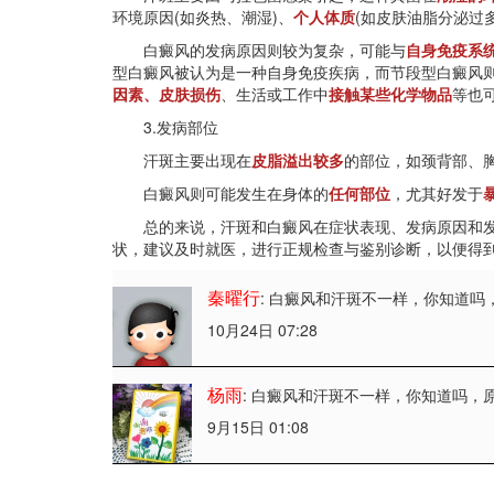
环境原因(如炎热、潮湿)、
个人体质
(如皮肤油脂分泌过
白癜风的发病原因则较为复杂，可能与
自身免疫系
型白癜风被认为是一种自身免疫疾病，而节段型白癜风
因素、皮肤损伤
、生活或工作中
接触某些化学物品
等也
3.发病部位
汗斑主要出现在
皮脂溢出较多
的部位，如颈背部、
白癜风则可能发生在身体的
任何部位
，尤其好发于
总的来说，汗斑和白癜风在症状表现、发病原因和发
状，建议及时就医，进行正规检查与鉴别诊断，以便得
秦曜行
: 白癜风和汗斑不一样，你知道吗
10月24日 07:28
杨雨
: 白癜风和汗斑不一样，你知道吗
，
9月15日 01:08