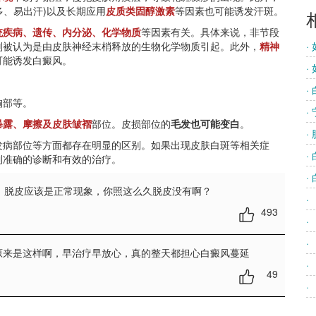
多、易出汗)以及长期应用
皮质类固醇激素
等因素也可能诱发汗斑。
统疾病、遗传、内分泌、化学物质
等因素有关。具体来说，非节段
则被认为是由皮肤神经末梢释放的生物化学物质引起。此外，
精神
·
可能诱发白癜风。
·
·
胸部等。
·
暴露、摩擦及皮肤皱褶
部位。皮损部位的
毛发也可能变白
。
·
病部位等方面都存在明显的区别。如果出现皮肤白斑等相关症
·
到准确的诊断和有效的治疗。
·
，脱皮应该是正常现象，你照这么久脱皮没有啊？
·
493
·
·
原来是这样啊，早治疗早放心，真的整天都担心白癜风蔓延
·
49
·