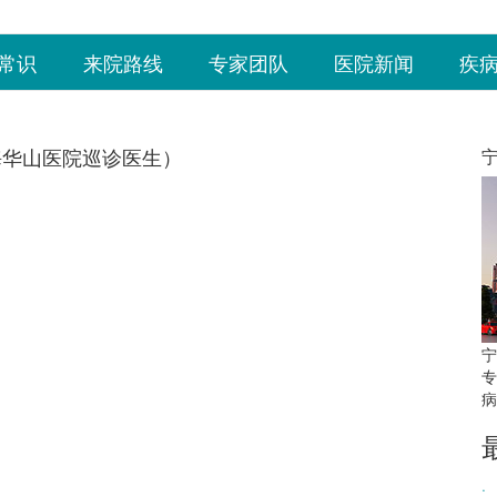
常识
来院路线
专家团队
医院新闻
疾
海华山医院巡诊医生）
宁
专
病
·