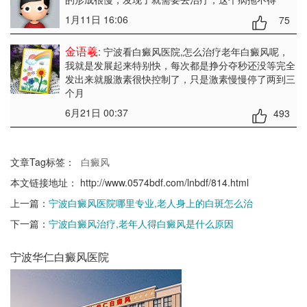
1月11日 16:06
75
金语羲
: 宁波看白癜风医院,怎么治疗老年白癜风呢
，
我就是发展起来特别快，每次都是挣分夺秒还没等完全
发出来就服激素很快控制了，只是激素慢慢停了两到三
个月
6月21日 00:37
493
文章Tag标签：
白癜风
本文链接地址：
http://www.0574bdf.com/lnbdf/814.html
上一篇：
宁波白癜风医院哪里专业,老人身上的白斑怎么治
下一篇：
宁波白癜风治疗,老年人得白癜风是什么原因
宁波华仁白癜风医院